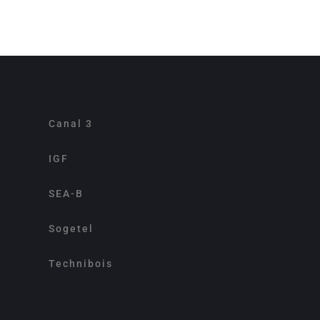
Canal 3
IGF
SEA-B
Sogetel
Technibois