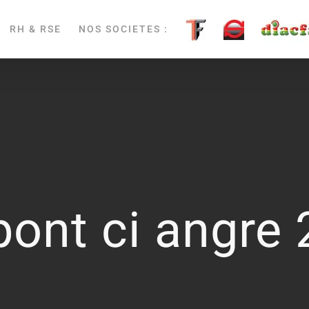
RH & RSE
NOS SOCIETES :
pont ci angre 