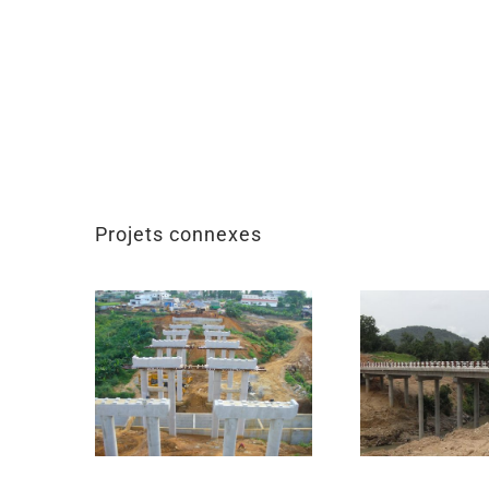
Projets connexes
pont ci angre
precontra