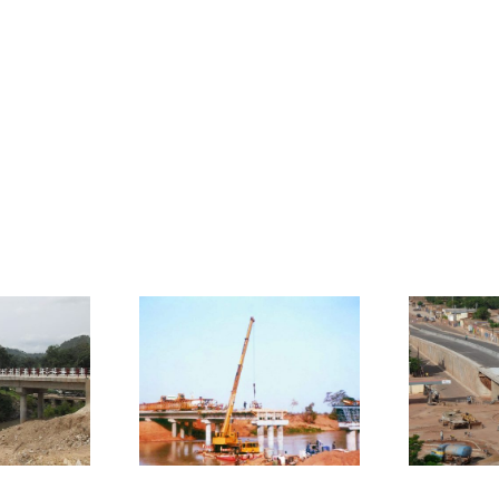
inte
pont de bagre
P