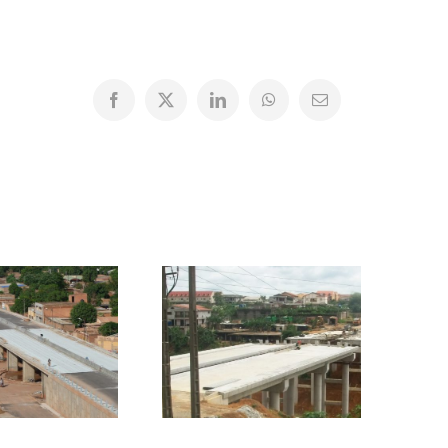
Facebook
X
LinkedIn
WhatsApp
Email
1000082
100_2000