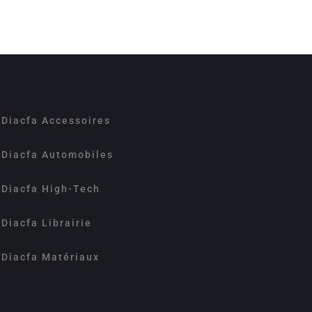
Diacfa Accessoires
Diacfa Automobiles
Diacfa High-Tech
Diacfa Librairie
Diacfa Matériaux